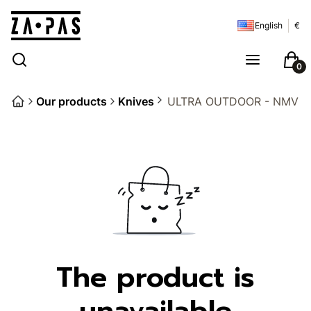
English
€
Open search engine
Search
Menu
Cart
Our products
Knives
ULTRA OUTDOOR - NMV G
The product is
unavailable