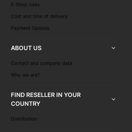
E-Shop rules
Cost and time of delivery
Payment Options
ABOUT US
Contact and company data
Who we are?
FIND RESELLER IN YOUR
COUNTRY
Distribution