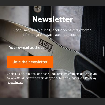
Newsletter
Podaj swój adres e-mail, jeżeli chcesz otrzymywać
informacje o nowościach i promocjach.
Your e-mail address
Join the newsletter
Zapisując się, akceptujesz nasz
Regulamin
(w zakresie dotyczącym
Newslettera). Przetwarzanie danych odbywa się zgodnie z
Polityką
prywatności
.