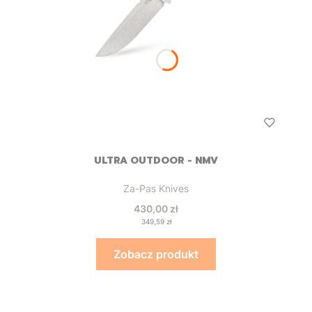
ULTRA OUTDOOR - NMV
Producent
Za-Pas Knives
Cena
430,00 zł
Cena
349,59 zł
Zobacz produkt