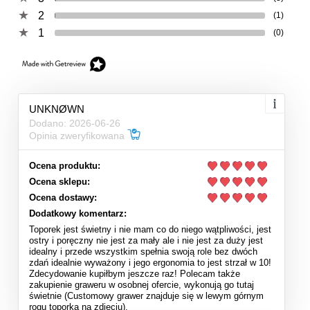
2
(1)
1
(0)
UNKNØWN
Dodano: 2026-06-26
Opinia zweryfikowana
Ocena produktu:
Ocena sklepu:
Ocena dostawy:
Dodatkowy komentarz:
Toporek jest świetny i nie mam co do niego wątpliwości, jest
ostry i poręczny nie jest za mały ale i nie jest za duży jest
idealny i przede wszystkim spełnia swoją role bez dwóch
zdań idealnie wyważony i jego ergonomia to jest strzał w 10!
Zdecydowanie kupiłbym jeszcze raz! Polecam także
zakupienie graweru w osobnej ofercie, wykonują go tutaj
świetnie (Customowy grawer znajduje się w lewym górnym
rogu toporka na zdjęciu).