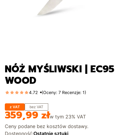
NÓŻ MYŚLIWSKI | EC95
WOOD
4.72
(Oceny: 7 Recenzje: 1)
z VAT
bez VAT
359,99 zł
Cena
w tym
23%
VAT
Ceny podane bez kosztów dostawy.
Dostępność:
Ostatnie sztuki