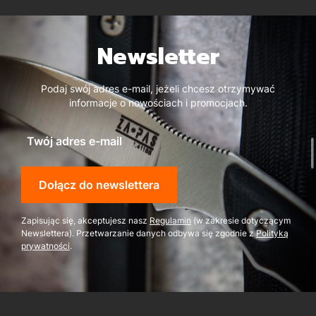
Newsletter
Podaj swój adres e-mail, jeżeli chcesz otrzymywać
informacje o nowościach i promocjach.
Twój adres e-mail
Dołącz do newslettera
Zapisując się, akceptujesz nasz
Regulamin
(w zakresie dotyczącym
Newslettera). Przetwarzanie danych odbywa się zgodnie z
Polityką
prywatności
.