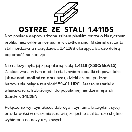
OSTRZE ZE STALI 1.4116S
Nóż posiada wyprowadzone szlifem płaskim ostrze o klasycznym
profilu, niezwykle uniwersalne w użytkowaniu. Materiał ostrza to
stal nierdzewna narzędziowa
1.4116S
oferująca bardzo dobrą
odporność na korozję.
Nie należy mylić jej z popularną stalą
1.4116 (X50CrMoV15)
.
Zastosowana w tym modelu stal zawiera dodatki stopowe takie
jak
wanad, molibden oraz azot
, dzięki czemu podczas
hartowania osiąga twardość
59–61 HRC
. Jest to materiał o
właściwościach zbliżonych do popularnej nierdzewnej stali
Sandvik 14C28N
.
Połączenie wytrzymałości, dobrego trzymania krawędzi tnącej
oraz łatwości w ostrzeniu sprawia, że jest to stal bardzo chętnie
wybierana do noży użytkowych.