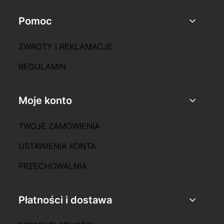
Linki w stopce
Pomoc
ZWROTY I REKLAMACJE
REGULAMIN
Moje konto
TWOJE ZAMÓWIENIA
USTAWIENIA KONTA
PRZECHOWALNIA
Płatności i dostawa