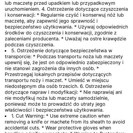
lub maczetę przed upadkiem lub przypadkowym
uruchomieniem. 4. Ostrzeżenie dotyczące czyszczenia
i konserwacji: * Regularnie czyść i konserwuj nóż lub
maczetę, aby zapewnić jego sprawność i
bezpieczeństwo użytkowania. * Używaj odpowiednich
środków do czyszczenia i konserwacji, zgodnie z
zaleceniami producenta. * Uważaj na ostre krawędzie
podczas czyszczenia.
5. Ostrzeżenie dotyczące bezpieczeństwa w
transporcie: * Podczas transportu noża lub maczety
upewnij się, że jest on odpowiednio zabezpieczony i
nie stanowi zagrożenia dla innych osób. *
Przestrzegaj lokalnych przepisów dotyczących
transportu noży i maczet. * Umieść w miejscu
niedostępnym dla osób trzecich. 6. Ostrzeżenie
dotyczące napraw i modyfikacji: * Nie naprawiaj ani
nie modyfikuj noża lub maczety samodzielnie,
ponieważ może to prowadzić do utraty jego
właściwości i bezpieczeństwa użytkowania.
1. Cut Warning: * Use extreme caution when
removing a knife or machete from its sheath to avoid
accidental cuts. * Wear protective gloves when