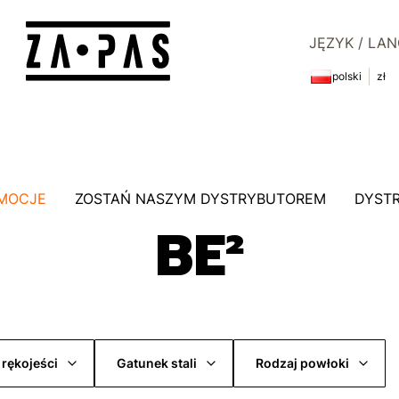
JĘZYK / LA
polski
zł
MOCJE
ZOSTAŃ NASZYM DYSTRYBUTOREM
DYST
BE²
 rękojeści
Gatunek stali
Rodzaj powłoki