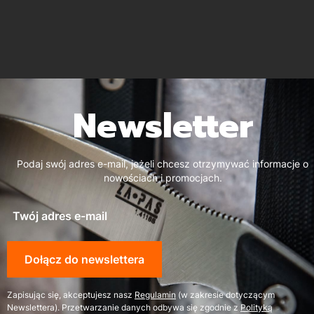
Newsletter
Podaj swój adres e-mail, jeżeli chcesz otrzymywać informacje o
nowościach i promocjach.
Twój adres e-mail
Dołącz do newslettera
Zapisując się, akceptujesz nasz
Regulamin
(w zakresie dotyczącym
Newslettera). Przetwarzanie danych odbywa się zgodnie z
Polityką