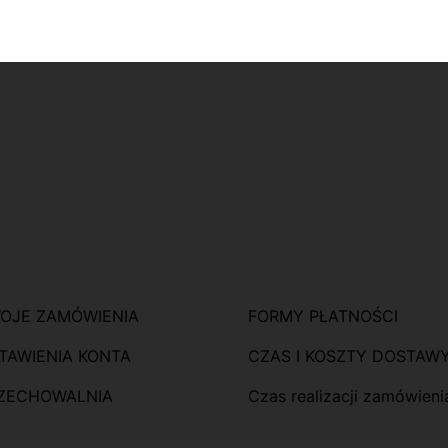
pce
OJE ZAMÓWIENIA
FORMY PŁATNOŚCI
TAWIENIA KONTA
CZAS I KOSZTY DOSTAW
ZECHOWALNIA
Czas realizacji zamówieni