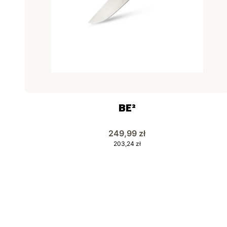
BE²
Cena
249,99 zł
Cena
203,24 zł