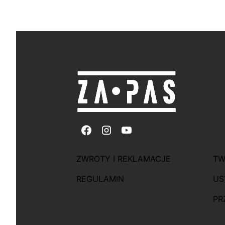
Linki w sto
ZWROTY I REKLAMACJE
TW
REGULAMIN
US
PR