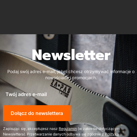
Newsletter
Podaj swój adres e-mail, jeżeli chcesz otrzymywać informacje o
nowościach i promocjach.
Twój adres e-mail
Dołącz do newslettera
Zapisując się, akceptujesz nasz
Regulamin
(w zakresie dotyczącym
Newslettera). Przetwarzanie danych odbywa się zgodnie z
Polityką