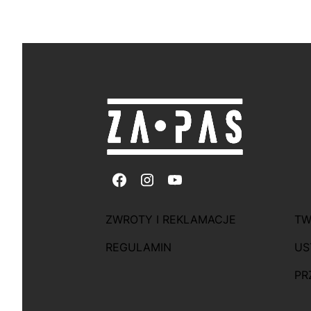
Linki w sto
ZWROTY I REKLAMACJE
TW
REGULAMIN
US
PR