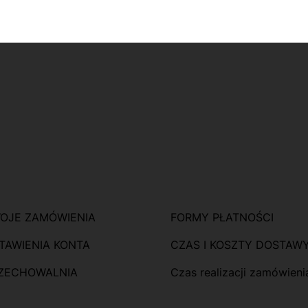
pce
OJE ZAMÓWIENIA
FORMY PŁATNOŚCI
TAWIENIA KONTA
CZAS I KOSZTY DOSTAW
ZECHOWALNIA
Czas realizacji zamówieni