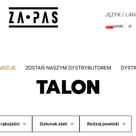
JĘZYK / LA
polski
zł
MOCJE
ZOSTAŃ NASZYM DYSTRYBUTOREM
DYST
TALON
 rękojeści
Gatunek stali
Rodzaj powłoki