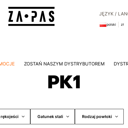
JĘZYK / LA
polski
zł
MOCJE
ZOSTAŃ NASZYM DYSTRYBUTOREM
DYST
PK1
 rękojeści
Gatunek stali
Rodzaj powłoki