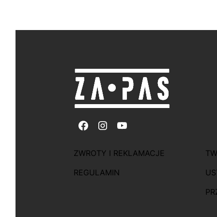
Linki w sto
ZWROTY I REKLAMACJE
TW
REGULAMIN
US
PR