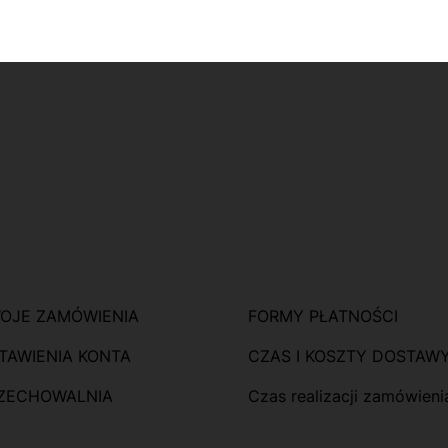
pce
OJE ZAMÓWIENIA
FORMY PŁATNOŚCI
TAWIENIA KONTA
CZAS I KOSZTY DOSTAW
ZECHOWALNIA
Czas realizacji zamówieni