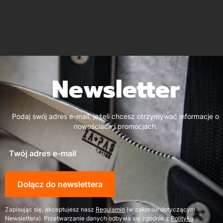
Newsletter
Podaj swój adres e-mail, jeżeli chcesz otrzymywać informacje o
nowościach i promocjach.
Twój adres e-mail
Dołącz do newslettera
Zapisując się, akceptujesz nasz
Regulamin
(w zakresie dotyczącym
Newslettera). Przetwarzanie danych odbywa się zgodnie z
Polityką