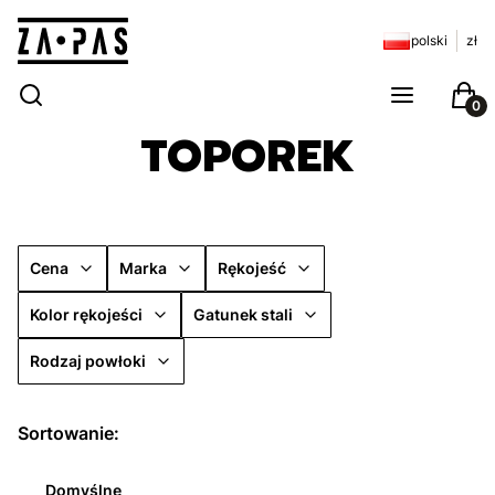
polski
zł
Otwórz wyszukiwarkę
Szukaj
Menu
Kosz
TOPOREK
Cena
Marka
Rękojeść
Kolor rękojeści
Gatunek stali
Rodzaj powłoki
Koniec filtrów
Lista produktów
Sortowanie:
Domyślne