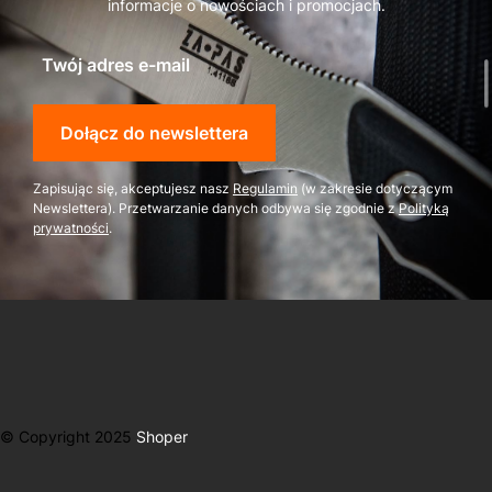
informacje o nowościach i promocjach.
Twój adres e-mail
Dołącz do newslettera
Zapisując się, akceptujesz nasz
Regulamin
(w zakresie dotyczącym
Newslettera). Przetwarzanie danych odbywa się zgodnie z
Polityką
prywatności
.
© Copyright 2025
Shoper