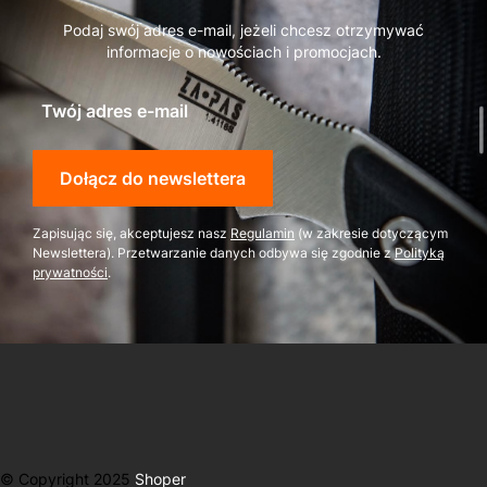
Podaj swój adres e-mail, jeżeli chcesz otrzymywać
informacje o nowościach i promocjach.
Twój adres e-mail
Dołącz do newslettera
Zapisując się, akceptujesz nasz
Regulamin
(w zakresie dotyczącym
Newslettera). Przetwarzanie danych odbywa się zgodnie z
Polityką
prywatności
.
© Copyright 2025
Shoper