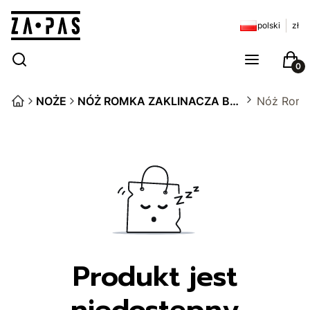
polski
zł
Otwórz wyszukiwarkę
Szukaj
Menu
Kosz
NOŻE
NÓŻ ROMKA ZAKLINACZA BYKÓW
Nóż Romk
Produkt jest
niedostępny