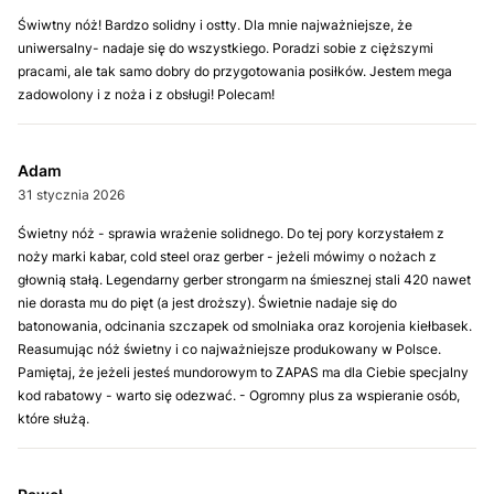
Świwtny nóż! Bardzo solidny i ostty. Dla mnie najważniejsze, że
uniwersalny- nadaje się do wszystkiego. Poradzi sobie z cięższymi
pracami, ale tak samo dobry do przygotowania posiłków. Jestem mega
zadowolony i z noża i z obsługi! Polecam!
Adam
31 stycznia 2026
Świetny nóż - sprawia wrażenie solidnego. Do tej pory korzystałem z
noży marki kabar, cold steel oraz gerber - jeżeli mówimy o nożach z
głownią stałą. Legendarny gerber strongarm na śmiesznej stali 420 nawet
nie dorasta mu do pięt (a jest droższy). Świetnie nadaje się do
batonowania, odcinania szczapek od smolniaka oraz korojenia kiełbasek.
Reasumując nóż świetny i co najważniejsze produkowany w Polsce.
Pamiętaj, że jeżeli jesteś mundorowym to ZAPAS ma dla Ciebie specjalny
kod rabatowy - warto się odezwać. - Ogromny plus za wspieranie osób,
które służą.