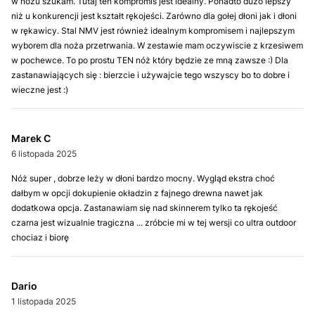
w nożu szukam. Tutaj ten kompromis jest idealny. Ponadto dużo lepszy
niż u konkurencji jest kształt rękojeści. Zarówno dla gołej dłoni jak i dłoni
w rękawicy. Stal NMV jest również idealnym kompromisem i najlepszym
wyborem dla noża przetrwania. W zestawie mam oczywiscie z krzesiwem
w pochewce. To po prostu TEN nóż który będzie ze mną zawsze :) Dla
zastanawiających się : bierzcie i używajcie tego wszyscy bo to dobre i
wieczne jest :)
Marek C
6 listopada 2025
Nóż super , dobrze leży w dłoni bardzo mocny. Wygląd ekstra choć
dałbym w opcji dokupienie okładzin z fajnego drewna nawet jak
dodatkowa opcja. Zastanawiam się nad skinnerem tylko ta rękojeść
czarna jest wizualnie tragiczna ... zróbcie mi w tej wersji co ultra outdoor
chociaz i biorę
Dario
1 listopada 2025