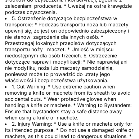
zaleceniami producenta. * Uważaj na ostre krawędzie
podczas czyszczenia.
5. Ostrzeżenie dotyczące bezpieczeństwa w
transporcie: * Podczas transportu noża lub maczety
upewnij się, że jest on odpowiednio zabezpieczony i
nie stanowi zagrożenia dla innych osób. *
Przestrzegaj lokalnych przepisów dotyczących
transportu noży i maczet. * Umieść w miejscu
niedostępnym dla osób trzecich. 6. Ostrzeżenie
dotyczące napraw i modyfikacji: * Nie naprawiaj ani
nie modyfikuj noża lub maczety samodzielnie,
ponieważ może to prowadzić do utraty jego
właściwości i bezpieczeństwa użytkowania.
1. Cut Warning: * Use extreme caution when
removing a knife or machete from its sheath to avoid
accidental cuts. * Wear protective gloves when
handling a knife or machete. * Warning to Bystanders:
Ensure that bystanders stay a safe distance away
when using a knife or machete.
2. Injury Warning: * Use a knife or machete only for
its intended purpose. * Do not use a damaged knife or
machete, as this could lead to dangerous situations. *