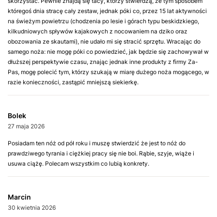
skorzystać. Pewnie znajdą się tacy, którzy stwierdzą, że tym sposobem
któregoś dnia stracę cały zestaw, jednak póki co, przez 15 lat aktywności
na świeżym powietrzu (chodzenia po lesie i górach typu beskidzkiego,
kilkudniowych spływów kajakowych z nocowaniem na dziko oraz
obozowania ze skautami), nie udało mi się stracić sprzętu. Wracając do
samego noża: nie mogę póki co powiedzieć, jak będzie się zachowywał w
dłuższej perspektywie czasu, znając jednak inne produkty z firmy Za-
Pas, mogę polecić tym, którzy szukają w miarę dużego noża mogącego, w
razie konieczności, zastąpić mniejszą siekierkę.
Bolek
27 maja 2026
Posiadam ten nóż od pół roku i muszę stwierdzić że jest to nóż do
prawdziwego tyrania i ciężkiej pracy się nie boi. Rąbie, szyje, wiąże i
usuwa ciążę. Polecam wszystkim co lubią konkrety.
Marcin
30 kwietnia 2026