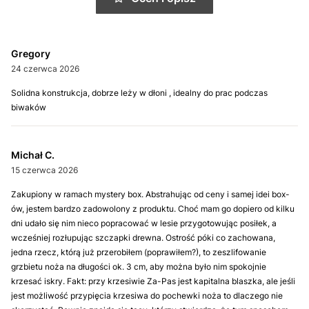
Gregory
24 czerwca 2026
Solidna konstrukcja, dobrze leży w dłoni , idealny do prac podczas
biwaków
Michał C.
15 czerwca 2026
Zakupiony w ramach mystery box. Abstrahując od ceny i samej idei box-
ów, jestem bardzo zadowolony z produktu. Choć mam go dopiero od kilku
dni udało się nim nieco popracować w lesie przygotowując posiłek, a
wcześniej rozłupując szczapki drewna. Ostrość póki co zachowana,
jedna rzecz, którą już przerobiłem (poprawiłem?), to zeszlifowanie
grzbietu noża na długości ok. 3 cm, aby można było nim spokojnie
krzesać iskry. Fakt: przy krzesiwie Za-Pas jest kapitalna blaszka, ale jeśli
jest możliwość przypięcia krzesiwa do pochewki noża to dlaczego nie