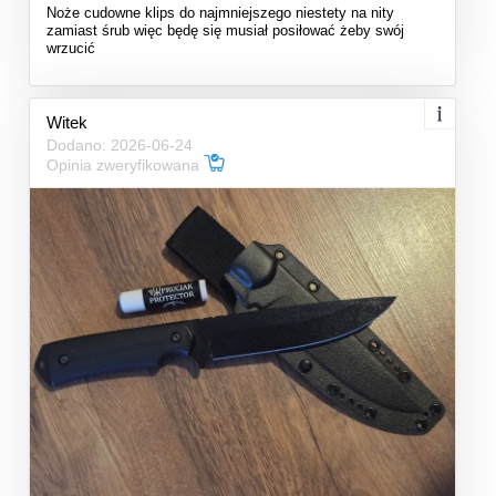
Noże cudowne klips do najmniejszego niestety na nity
zamiast śrub więc będę się musiał posiłować żeby swój
wrzucić
Witek
Dodano: 2026-06-24
Opinia zweryfikowana