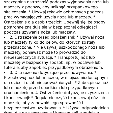
szczególną ostrożność podczas wyjmowania noża lub
maczety z pochwy, aby uniknąć przypadkowego
skaleczenia. * Używaj rękawic ochronnych podczas
prac wymagających użycia noża lub maczety. *
Ostrzeżenie dla osób trzecich: Upewnij się, że osoby
postronne znajdują się w bezpiecznej odległości
podczas używania noża lub maczety.
2. Ostrzeżenie przed obrażeniami: * Używaj noża
lub maczety tylko do celów, do których zostały
przeznaczone. * Nie używaj uszkodzonego noża lub
maczety, ponieważ może to prowadzić do
niebezpiecznych sytuacji. * Transportuj nóż lub
maczetę w bezpieczny sposób, np. w pochwie lub
futerale, aby zapobiec przypadkowym obrażeniom.
3. Ostrzeżenie dotyczące przechowywania: *
Przechowuj nóż lub maczetę w miejscu niedostępnym
dla dzieci i osób nieupoważnionych. * Zabezpiecz nóż
lub maczetę przed upadkiem lub przypadkowym
uruchomieniem. 4. Ostrzeżenie dotyczące czyszczenia
i konserwacji: * Regularnie czyść i konserwuj nóż lub
maczetę, aby zapewnić jego sprawność i
bezpieczeństwo użytkowania. * Używaj odpowiednich
środków do czyszczenia i konserwacji, zgodnie z