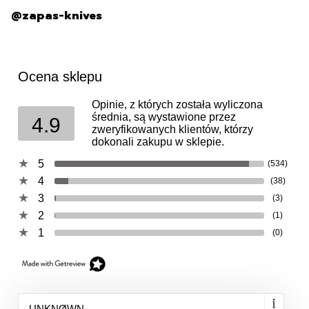
@zapas-knives
Ocena sklepu
Opinie, z których została wyliczona
średnia, są wystawione przez
4.9
zweryfikowanych klientów, którzy
dokonali zakupu w sklepie.
5
(534)
4
(38)
3
(3)
2
(1)
1
(0)
UNKNØWN