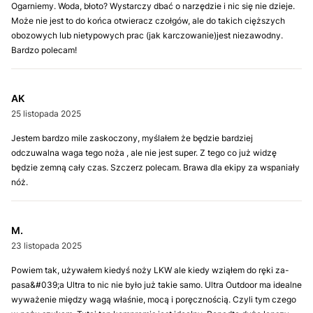
Ogarniemy. Woda, błoto? Wystarczy dbać o narzędzie i nic się nie dzieje.
Może nie jest to do końca otwieracz czołgów, ale do takich cięższych
obozowych lub nietypowych prac (jak karczowanie)jest niezawodny.
Bardzo polecam!
AK
25 listopada 2025
Jestem bardzo mile zaskoczony, myślałem że będzie bardziej
odczuwalna waga tego noża , ale nie jest super. Z tego co już widzę
będzie zemną cały czas. Szczerz polecam. Brawa dla ekipy za wspaniały
nóż.
M.
23 listopada 2025
Powiem tak, używałem kiedyś noży LKW ale kiedy wziąłem do ręki za-
pasa&#039;a Ultra to nic nie było już takie samo. Ultra Outdoor ma idealne
wyważenie między wagą właśnie, mocą i poręcznością. Czyli tym czego