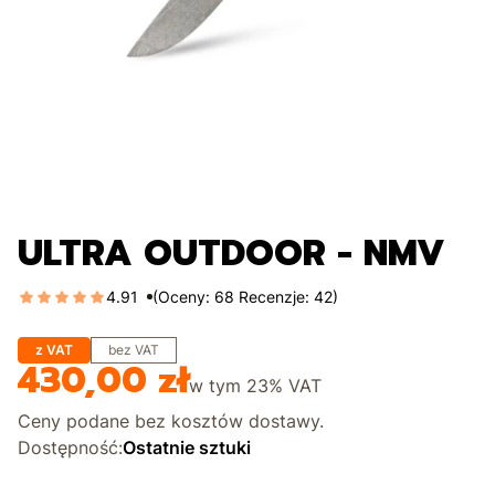
ULTRA OUTDOOR - NMV
4.91
(Oceny: 68 Recenzje: 42)
z VAT
bez VAT
430,00 zł
Cena
w tym
23%
VAT
Ceny podane bez kosztów dostawy.
Dostępność:
Ostatnie sztuki