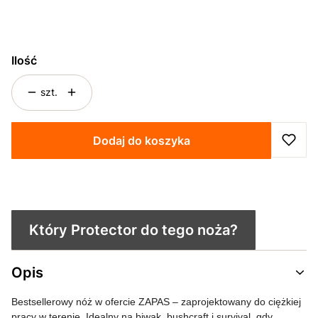
Wybierz
Ilość
szt.
Dodaj do koszyka
Który Protector do tego noża?
Opis
Bestsellerowy nóż w ofercie ZAPAS – zaprojektowany do ciężkiej
pracy w terenie. Idealny na biwak, bushcraft i survival, gdy