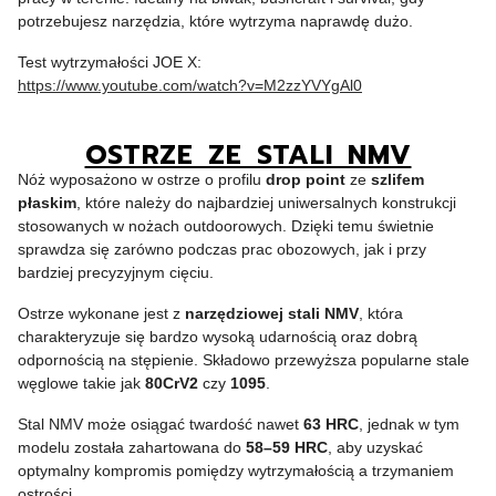
potrzebujesz narzędzia, które wytrzyma naprawdę dużo.
Test wytrzymałości JOE X:
https://www.youtube.com/watch?v=M2zzYVYgAl0
OSTRZE ZE STALI NMV
Nóż wyposażono w ostrze o profilu
drop point
ze
szlifem
płaskim
, które należy do najbardziej uniwersalnych konstrukcji
stosowanych w nożach outdoorowych. Dzięki temu świetnie
sprawdza się zarówno podczas prac obozowych, jak i przy
bardziej precyzyjnym cięciu.
Ostrze wykonane jest z
narzędziowej stali NMV
, która
charakteryzuje się bardzo wysoką udarnością oraz dobrą
odpornością na stępienie. Składowo przewyższa popularne stale
węglowe takie jak
80CrV2
czy
1095
.
Stal NMV może osiągać twardość nawet
63 HRC
, jednak w tym
modelu została zahartowana do
58–59 HRC
, aby uzyskać
optymalny kompromis pomiędzy wytrzymałością a trzymaniem
ostrości.