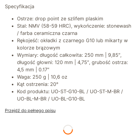
Specyfikacja
Ostrze:
drop point ze szlifem plaskim
Stal
: NMV (58-59 HRC), wykończenie: stonewash
/ farba ceramiczna czarna
Rękojeść
: okładki z czarnego G10 lub mikarty w
kolorze brązowym
Wymiary
: długość całkowita: 250 mm | 9,85″,
długość głowni: 120 mm | 4,75″, grubość ostrza:
4,5 mm | 0.17″
Waga
: 250 g | 10,6 oz
Kąt ostrzenia:
20°
Kod produktu
:
UO-ST-G10-BL / UO-ST-M-BR /
UO-BL-M-BR / UO-BL-G10-BL
Przejdź do pełnego opisu
*
powłoka na ostrzu