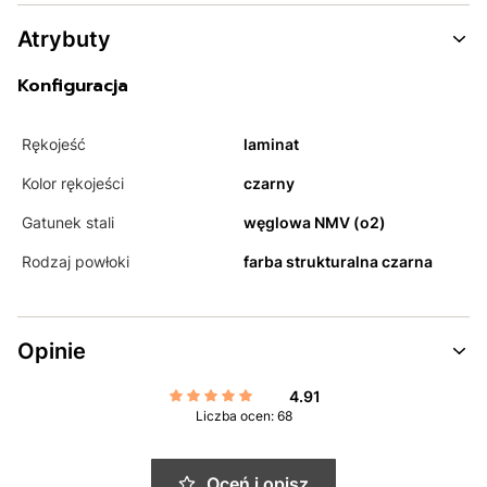
Atrybuty
Konfiguracja
Rękojeść
laminat
Kolor rękojeści
czarny
Gatunek stali
węglowa NMV (o2)
Rodzaj powłoki
farba strukturalna czarna
Opinie
4.91
Liczba ocen: 68
Oceń i opisz