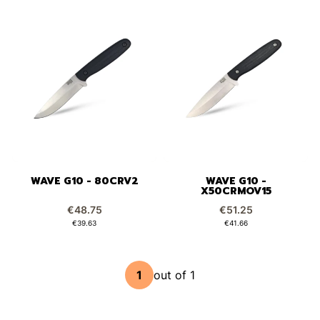
WAVE G10 - 80CRV2
WAVE G10 -
X50CRMOV15
Price
Price
€48.75
€51.25
Price
Price
€39.63
€41.66
out of 1