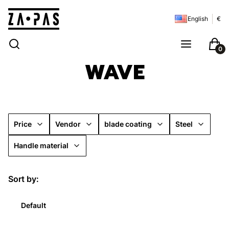
English
€
Open search engine
Search
Menu
Cart
WAVE
Price
Vendor
blade coating
Steel
Handle material
End of filters
List of products
Sort by:
Default