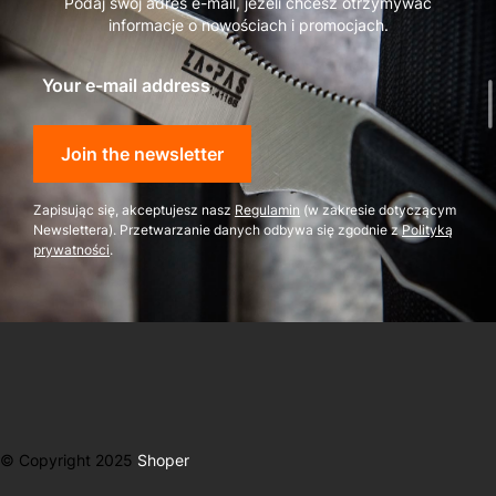
Podaj swój adres e-mail, jeżeli chcesz otrzymywać
informacje o nowościach i promocjach.
Your e-mail address
Join the newsletter
Zapisując się, akceptujesz nasz
Regulamin
(w zakresie dotyczącym
Newslettera). Przetwarzanie danych odbywa się zgodnie z
Polityką
prywatności
.
© Copyright 2025
Shoper