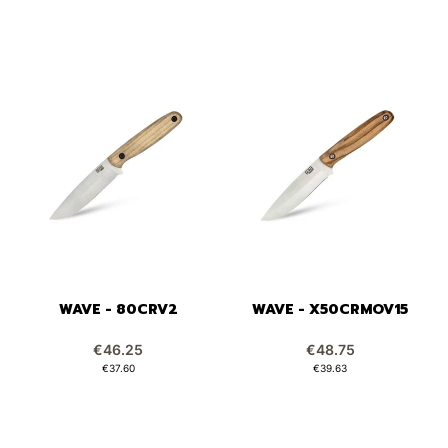
WAVE - 80CRV2
WAVE - X50CRMOV15
Price
Price
€46.25
€48.75
Price
Price
€37.60
€39.63