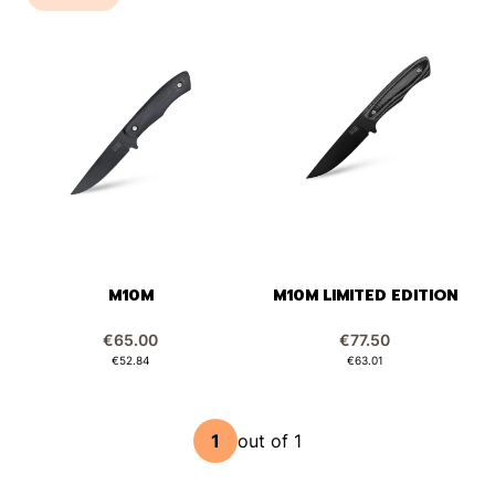
M10M
M10M LIMITED EDITION
Price
Price
€65.00
€77.50
Price
Price
€52.84
€63.01
out of 1