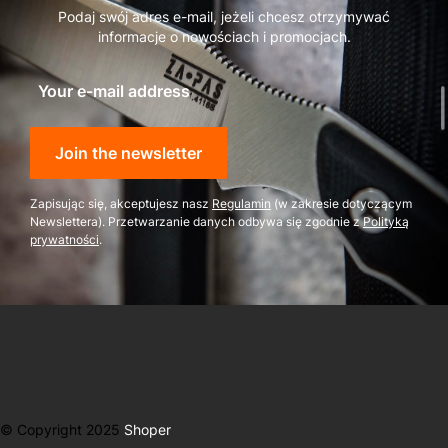
Podaj swój adres e-mail, jeżeli chcesz otrzymywać
informacje o nowościach i promocjach.
Your e-mail address
Join the newsletter
Zapisując się, akceptujesz nasz
Regulamin
(w zakresie dotyczącym
Newslettera). Przetwarzanie danych odbywa się zgodnie z
Polityką
prywatności
.
© Copyright 2025
Shoper