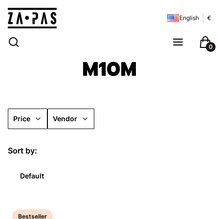
English
€
Open search engine
Search
Menu
Cart
M10M
Price
Vendor
End of filters
List of products
Sort by:
Default
Bestseller