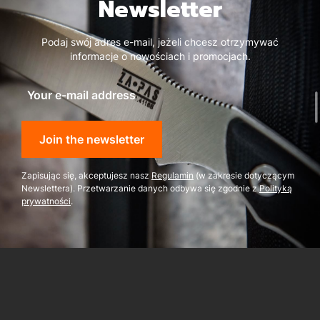
Newsletter
Podaj swój adres e-mail, jeżeli chcesz otrzymywać
informacje o nowościach i promocjach.
Your e-mail address
Join the newsletter
Zapisując się, akceptujesz nasz
Regulamin
(w zakresie dotyczącym
Newslettera). Przetwarzanie danych odbywa się zgodnie z
Polityką
prywatności
.