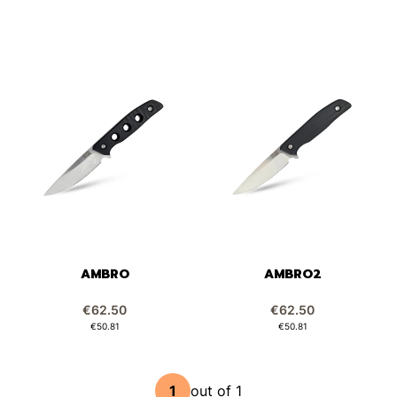
AMBRO
AMBRO2
Price
Price
€62.50
€62.50
Price
Price
€50.81
€50.81
out of 1