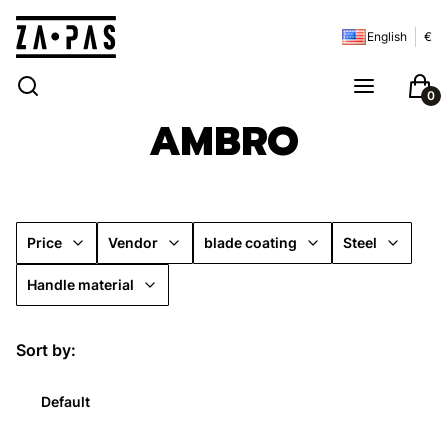
English
€
Open search engine
Search
Menu
Cart
AMBRO
Price
Vendor
blade coating
Steel
Handle material
End of filters
List of products
Sort by:
Default