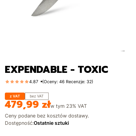
EXPENDABLE - TOXIC
4.87
(Oceny: 46 Recenzje: 32)
z VAT
bez VAT
479,99 zł
Cena
w tym
23%
VAT
Ceny podane bez kosztów dostawy.
Dostępność:
Ostatnie sztuki