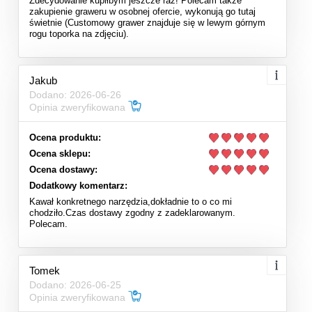
Zdecydowanie kupiłbym jeszcze raz! Polecam także
zakupienie graweru w osobnej ofercie, wykonują go tutaj
świetnie (Customowy grawer znajduje się w lewym górnym
rogu toporka na zdjęciu).
Jakub
Dodano: 2026-06-26
Opinia zweryfikowana
Ocena produktu:
Ocena sklepu:
Ocena dostawy:
Dodatkowy komentarz:
Kawał konkretnego narzędzia,dokładnie to o co mi
chodziło.Czas dostawy zgodny z zadeklarowanym.
Polecam.
Tomek
Dodano: 2026-06-25
Opinia zweryfikowana