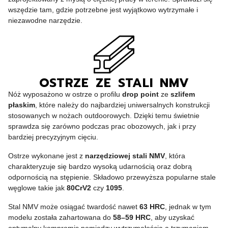
wszędzie tam, gdzie potrzebne jest wyjątkowo wytrzymałe i
niezawodne narzędzie.
OSTRZE ZE STALI NMV
Nóż wyposażono w ostrze o profilu
drop point
ze
szlifem
płaskim
, które należy do najbardziej uniwersalnych konstrukcji
stosowanych w nożach outdoorowych. Dzięki temu świetnie
sprawdza się zarówno podczas prac obozowych, jak i przy
bardziej precyzyjnym cięciu.
Ostrze wykonane jest z
narzędziowej stali NMV
, która
charakteryzuje się bardzo wysoką udarnością oraz dobrą
odpornością na stępienie. Składowo przewyższa popularne stale
węglowe takie jak
80CrV2
czy
1095
.
Stal NMV może osiągać twardość nawet
63 HRC
, jednak w tym
modelu została zahartowana do
58–59 HRC
, aby uzyskać
optymalny kompromis pomiędzy wytrzymałością a trzymaniem