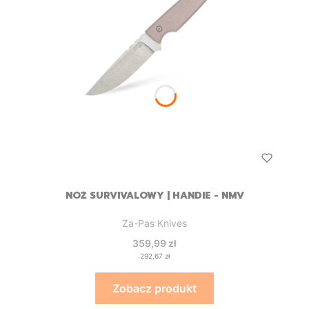
NÓŻ SURVIVALOWY | HANDIE - NMV
Producent
Za-Pas Knives
Cena
359,99 zł
Cena
292,67 zł
Zobacz produkt