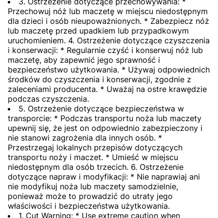
3. Ostrzeżenie dotyczące przechowywania: *
Przechowuj nóż lub maczetę w miejscu niedostępnym
dla dzieci i osób nieupoważnionych. * Zabezpiecz nóż
lub maczetę przed upadkiem lub przypadkowym
uruchomieniem. 4. Ostrzeżenie dotyczące czyszczenia
i konserwacji: * Regularnie czyść i konserwuj nóż lub
maczetę, aby zapewnić jego sprawność i
bezpieczeństwo użytkowania. * Używaj odpowiednich
środków do czyszczenia i konserwacji, zgodnie z
zaleceniami producenta. * Uważaj na ostre krawędzie
podczas czyszczenia.
5. Ostrzeżenie dotyczące bezpieczeństwa w
transporcie: * Podczas transportu noża lub maczety
upewnij się, że jest on odpowiednio zabezpieczony i
nie stanowi zagrożenia dla innych osób. *
Przestrzegaj lokalnych przepisów dotyczących
transportu noży i maczet. * Umieść w miejscu
niedostępnym dla osób trzecich. 6. Ostrzeżenie
dotyczące napraw i modyfikacji: * Nie naprawiaj ani
nie modyfikuj noża lub maczety samodzielnie,
ponieważ może to prowadzić do utraty jego
właściwości i bezpieczeństwa użytkowania.
1. Cut Warning: * Use extreme caution when