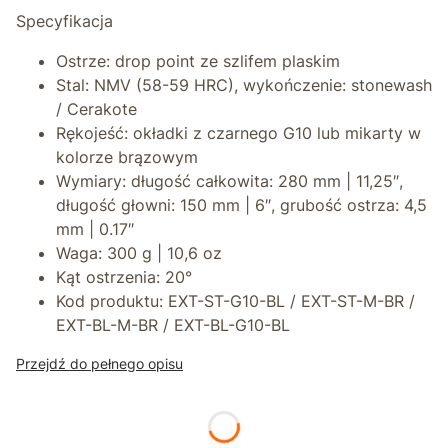
Specyfikacja
Ostrze:
drop point ze szlifem plaskim
Stal
: NMV (58-59 HRC), wykończenie: stonewash
/ Cerakote
Rękojeść
: okładki z czarnego G10 lub mikarty w
kolorze brązowym
Wymiary
: długość całkowita: 280 mm | 11,25″,
długość głowni: 150 mm | 6″, grubość ostrza: 4,5
mm | 0.17″
Waga
: 300 g | 10,6 oz
Kąt ostrzenia:
20°
Kod produktu
:
EXT-ST-G10-BL / EXT-ST-M-BR /
EXT-BL-M-BR / EXT-BL-G10-BL
Przejdź do pełnego opisu
*
powłoka na ostrzu