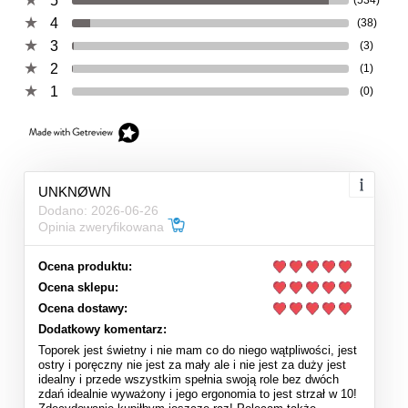
5
4
(38)
3
(3)
2
(1)
1
(0)
UNKNØWN
Dodano: 2026-06-26
Opinia zweryfikowana
Ocena produktu:
Ocena sklepu:
Ocena dostawy:
Dodatkowy komentarz:
Toporek jest świetny i nie mam co do niego wątpliwości, jest
ostry i poręczny nie jest za mały ale i nie jest za duży jest
idealny i przede wszystkim spełnia swoją role bez dwóch
zdań idealnie wyważony i jego ergonomia to jest strzał w 10!